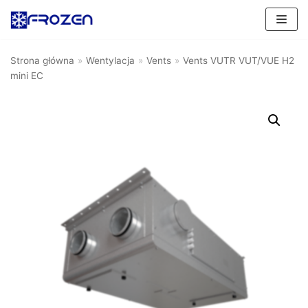
Skocz
do
Strona główna
»
Wentylacja
»
Vents
»
Vents VUTR VUT/VUE H2
treści
mini EC