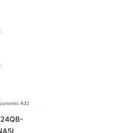
conomic R32
24QB-
NA5I