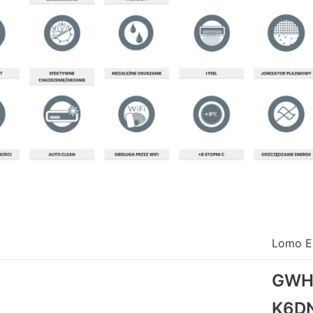
Lomo E
GWH
K6D