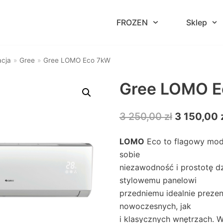
FROZEN
Sklep
acja
»
Gree
»
Gree LOMO Eco 7kW
Gree LOMO E
3 250,00
zł
3 150,00
LOMO
Eco
to flagowy mod
sobie
niezawodność i prostotę dz
stylowemu panelowi
przedniemu idealnie prezen
nowoczesnych, jak
i klasycznych wnętrzach.
W