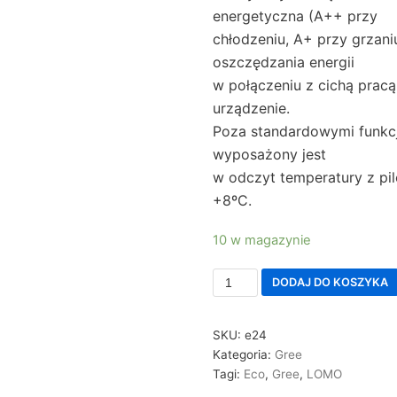
energetyczna
(A++ przy
chłodzeniu, A+ przy grzani
oszczędzania energii
w połączeniu z cichą prac
urządzenie.
Poza standardowymi funkc
wyposażony jest
w
odczyt temperatury z pil
+8ºC
.
10 w magazynie
DODAJ DO KOSZYKA
SKU:
e24
Kategoria:
Gree
Tagi:
Eco
,
Gree
,
LOMO