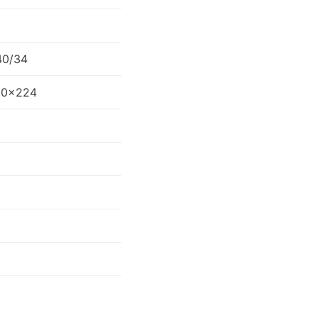
40/34
00×224