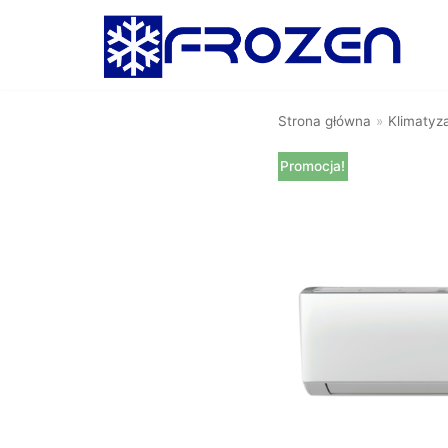
Skocz
do
treści
Strona główna
»
Klimatyz
Promocja!