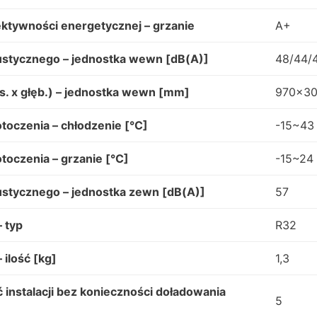
ktywności energetycznej – grzanie
A+
ustycznego – jednostka wewn [dB(A)]
48/44/
s. x głęb.) – jednostka wewn [mm]
970×3
toczenia – chłodzenie [°C]
-15~43
toczenia – grzanie [°C]
-15~24
ustycznego – jednostka zewn [dB(A)]
57
 typ
R32
 ilość [kg]
1,3
instalacji bez konieczności doładowania
5