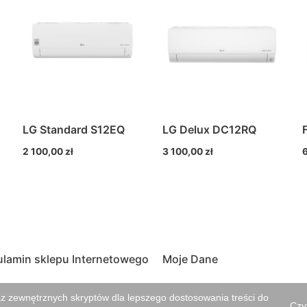
LG Standard S12EQ
LG Delux DC12RQ
2 100,00
zł
3 100,00
zł
lamin sklepu Internetowego
Moje Dane
zczyk, Lubczyna 25, 98-400 Wieruszów Regon: 361536034,
az zewnętrznych skryptów dla lepszego dostosowania treści do
Czyt