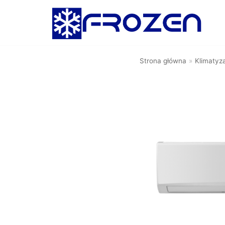
Skocz
do
treści
Strona główna
»
Klimatyz