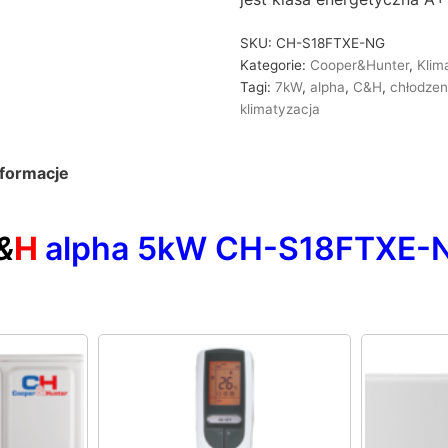
SKU:
CH-S18FTXE-NG
Kategorie:
Cooper&Hunter
,
Klim
Tagi:
7kW
,
alpha
,
C&H
,
chłodzen
klimatyzacja
formacje
&
H
alpha 5kW CH-S18FTXE-