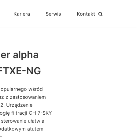
Kariera
Serwis
Kontakt
er alpha
FTXE-NG
popularnego wśród
raz z zastosowaniem
2. Urządzenie
gię filtracji CH 7-SKY
 sterowanie ułatwia
odatkowym atutem
+.