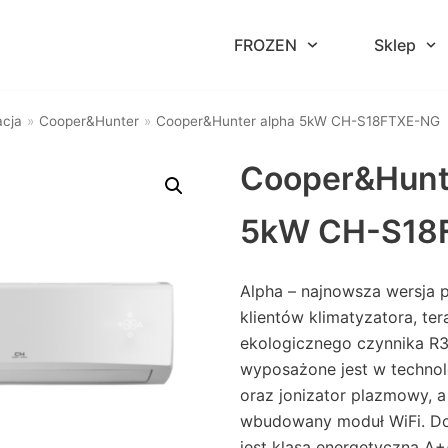
FROZEN
Sklep
acja
»
Cooper&Hunter
»
Cooper&Hunter alpha 5kW CH-S18FTXE-NG
Cooper&Hunt
5kW CH-S18
Alpha – najnowsza wersja 
klientów klimatyzatora, te
ekologicznego czynnika R3
wyposażone jest w technolo
oraz jonizator plazmowy, a
wbudowany moduł WiFi. D
jest klasa energetyczna A+