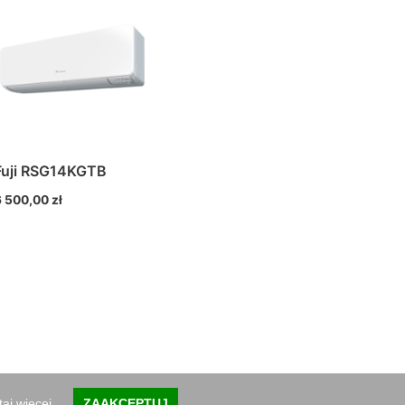
Fuji RSG14KGTB
6 500,00
zł
 NIP: 997-010-70-97, @:Frozenklimatyzacja@gmail.com,
aj więcej.
ZAAKCEPTUJ