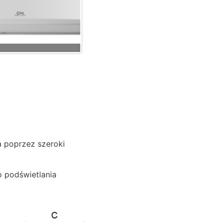
alpha agregat
 poprzez szeroki
 podświetlania