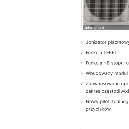
alpha
alpha agregat
Jonizator plazmow
Funkcja I FEEL
Funkcja +8 stopni 
Wbudowany moduł W
Zaawansowane oprog
zakres częstotliwośc
Nowy pilot zdalneg
przycisków