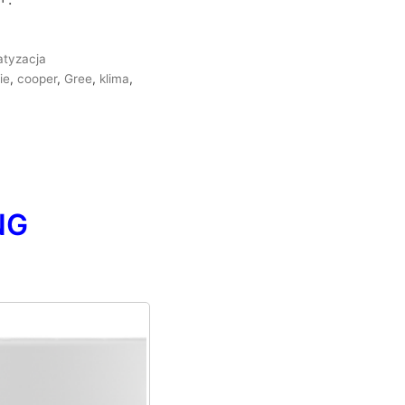
atyzacja
ie
,
cooper
,
Gree
,
klima
,
NG