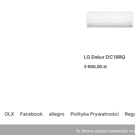
LG Delux DC18RQ
3 900,00
zł
OLX
Facebook
allegro
Polityka Prywatności
Regu
“FROZEN Klimatyzacja i Wentylacja" Bartłomiej Janas
Ta strona używa ciasteczek or