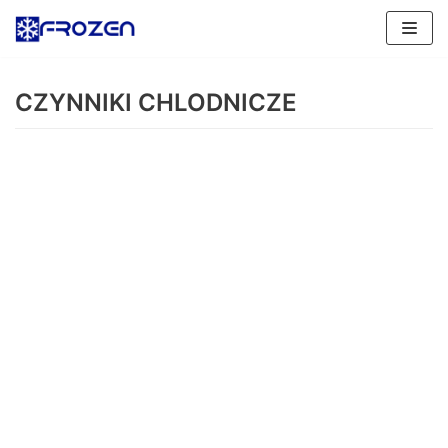
Skocz
do
CZYNNIKI CHLODNICZE
treści