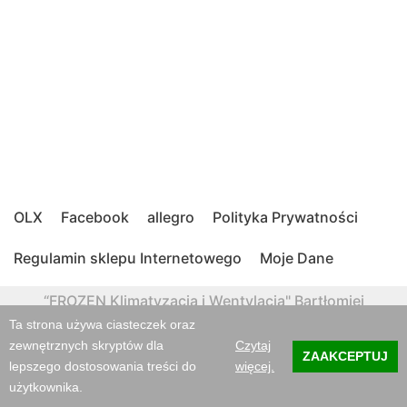
OLX
Facebook
allegro
Polityka Prywatności
Regulamin sklepu Internetowego
Moje Dane
“FROZEN Klimatyzacja i Wentylacja" Bartłomiej
Janaszczyk, Lubczyna 25, 98-400 Wieruszów Regon:
Ta strona używa ciasteczek oraz
361536034, NIP: 997-010-70-97,
zewnętrznych skryptów dla
Czytaj
ZAAKCEPTUJ
lepszego dostosowania treści do
więcej.
@:Frozenklimatyzacja@gmail.com, tel.782 085 044, nr
użytkownika.
konta PL90191010482412739841790001